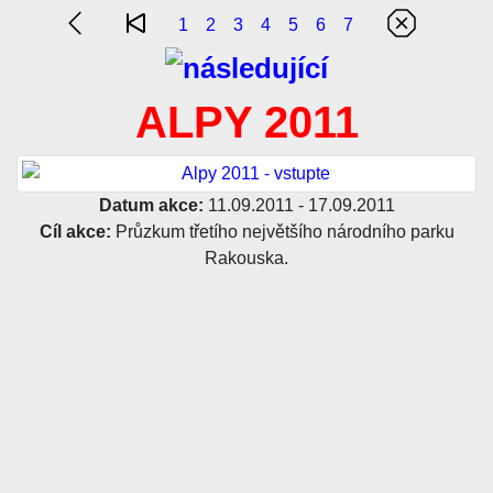
1
2
3
4
5
6
7
ALPY 2011
Datum akce:
11.09.2011 - 17.09.2011
Cíl akce:
Průzkum třetího největšího národního parku
Rakouska.