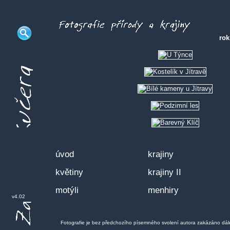
ro
úvod
krajiny
květiny
krajiny II
motýli
menhiry
v4.02
Fotografie je bez předchozího písemného svolení autora zakázáno dále po