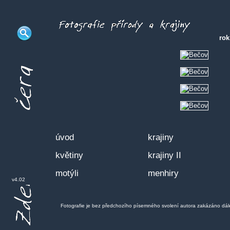
ro
úvod
krajiny
květiny
krajiny II
motýli
menhiry
v4.02
Fotografie je bez předchozího písemného svolení autora zakázáno dále po