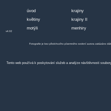
úvod
krajiny
květiny
krajiny II
motýli
menhiry
v4.02
Fotografie je bez předchozího písemného svolení autora zakázáno dále po
Tento web používá k poskytování služeb a analýze návštěvnosti soubor